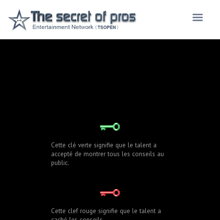
Cette clé verte signifie que le talent a
accepté de montrer tous les conseils au
public.
Cette clef rouge signifie que le talent a
caché les conseils.